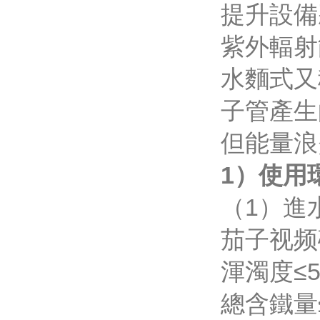
提升設備將
紫外輻射
水麵式又稱
子管產生
但能量浪費
1）使用環
（1）進
茄子视频
渾濁度≤
總含鐵量≤0