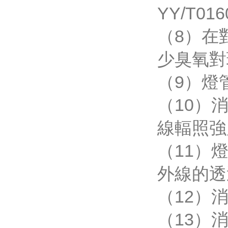
YY/T0
（8）在對
少臭氧對
（9）燈
（10）
線輻照強
（11）燈
外線的透
（12）
（13）消