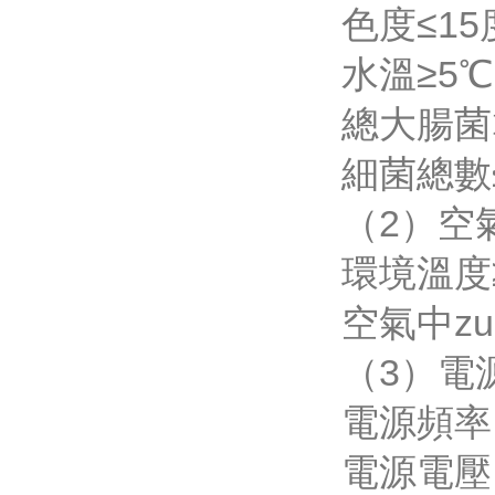
色度≤15
水溫≥5℃
總大腸菌群
細菌總數≤
（2）空
環境溫度
空氣中zu
（3）電
電源頻率 5
電源電壓 