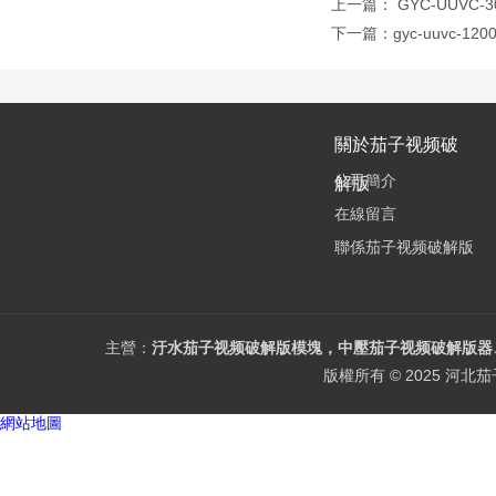
上一篇：
GYC-UUV
下一篇：
gyc-uuvc
關於茄子视频破
公司簡介
解版
在線留言
聯係茄子视频破解版
主營：
汙水茄子视频破解版模塊，中壓茄子视频破解版器、
版權所有 © 2025 
網站地圖