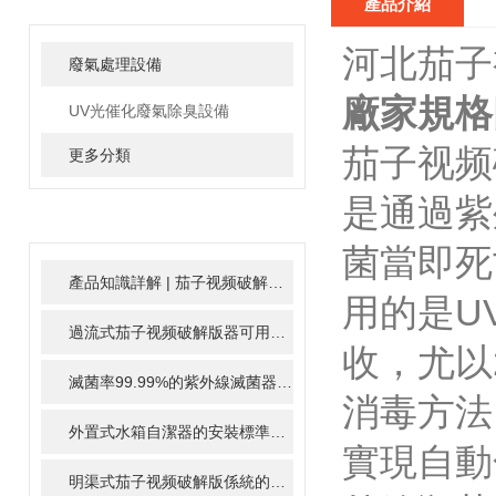
產品介紹
河北茄子
廢氣處理設備
廠家規格
UV光催化廢氣除臭設備
茄子视频破
更多分類
是通過紫外
技術文章
RELATED
ARTICLE
菌當即死
產品知識詳解 | 茄子视频破解版模塊
2024-01-16
用的是U
過流式茄子视频破解版器可用於醫院、實驗室等場所的用水消毒處理
收
滅菌率99.99%的紫外線滅菌器
2023-12-07
消毒方法
外置式水箱自潔器的安裝標準
2023-12-07
實現自動化
明渠式茄子视频破解版係統的優勢特點及應用場景
2023-11-29