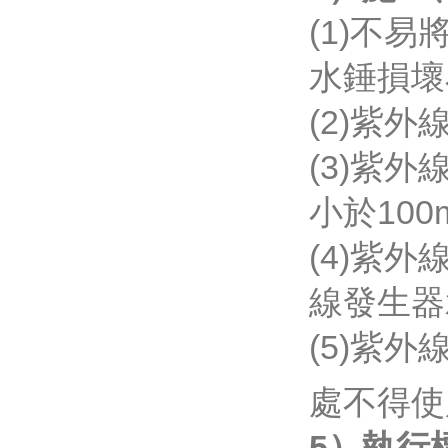
(1)不
水錘損壞石
(2)紫外
(3)紫外
小於10
(4)紫
線發生器
(5)紫
處不得使用
5）執行